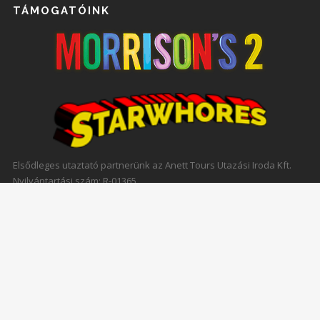
TÁMOGATÓINK
Elsődleges utaztató partnerünk az Anett Tours Utazási Iroda Kft.
Nyilvántartási szám: R-01365
Főoldal
Szállás
Bulik
Programok
Jelentkezés
Hírek
Kapcsolat