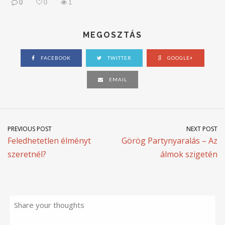
0
0
1
MEGOSZTÁS
FACEBOOK
TWITTER
GOOGLE+
EMAIL
PREVIOUS POST
NEXT POST
Feledhetetlen élményt
Görög Partynyaralás – Az
szeretnél?
álmok szigetén