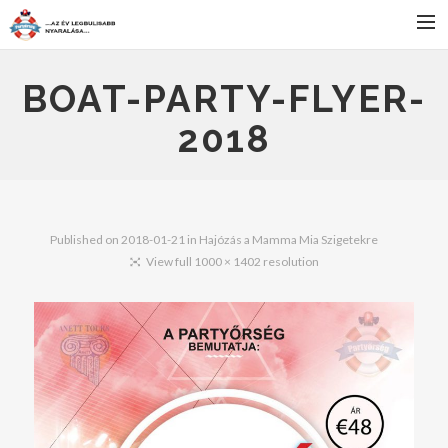
FŐOLDAL
BOAT-PARTY-FLYER-
SZÁLLÁS
2018
BULIK
PROGRAMOK
JELENTKEZÉS
Published on
2018-01-21
in
Hajózás a Mamma Mia Szigetekre
HÍREK
View full 1000 × 1402 resolution
KAPCSOLAT
SEARCH