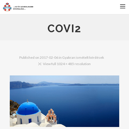
FŐOLDAL
COVI2
SZÁLLÁS
BULIK
PROGRAMOK
Published on
2017-02-06
in
Gyakran ismételt kérdések
View full 1024 × 485 resolution
JELENTKEZÉS
HÍREK
KAPCSOLAT
SEARCH