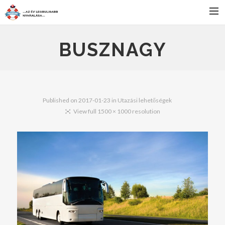
FŐOLDAL
BUSZNAGY
SZÁLLÁS
BULIK
PROGRAMOK
Published on
2017-01-23
in
Utazási lehetőségek
View full 1500 × 1000 resolution
JELENTKEZÉS
HÍREK
KAPCSOLAT
SEARCH