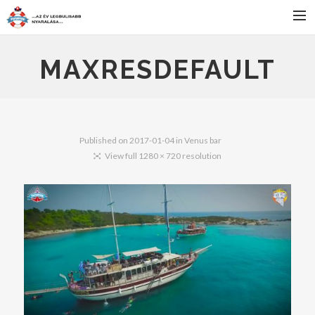
FŐOLDAL
MAXRESDEFAULT
SZÁLLÁS
BULIK
PROGRAMOK
Published on
2017-01-04
in
Venus bar
View full 1280 × 720 resolution
JELENTKEZÉS
HÍREK
KAPCSOLAT
SEARCH