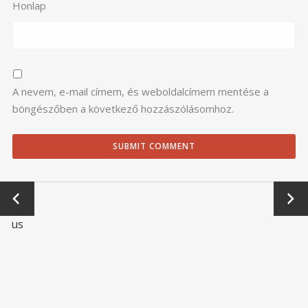
Honlap
A nevem, e-mail címem, és weboldalcímem mentése a
böngészőben a következő hozzászólásomhoz.
←
Next
Previo
→
us