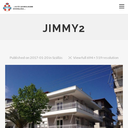
FŐOLDAL
JIMMY2
SZÁLLÁS
BULIK
PROGRAMOK
Published on
2017-01-20
in
Szállás
View full 694 × 519 resolution
JELENTKEZÉS
HÍREK
KAPCSOLAT
SEARCH