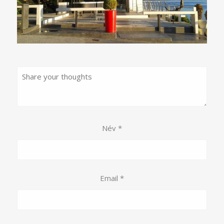
Név
*
Email
*