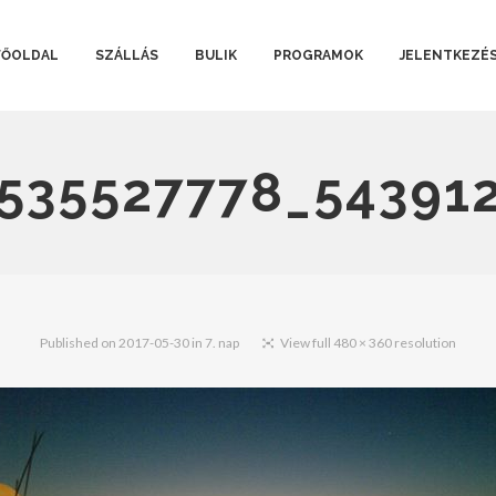
FŐOLDAL
SZÁLLÁS
BULIK
PROGRAMOK
JELENTKEZÉ
535527778_54391
Published on
2017-05-30
in
7. nap
View full 480 × 360 resolution