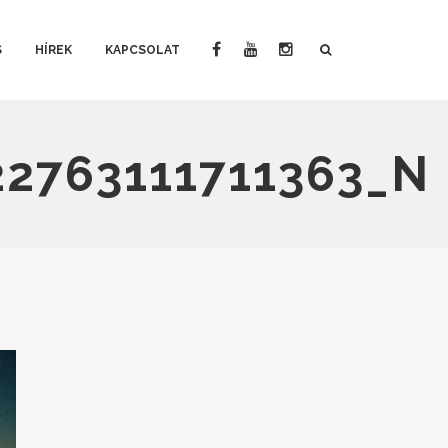
S
HÍREK
KAPCSOLAT
22763111711363_N