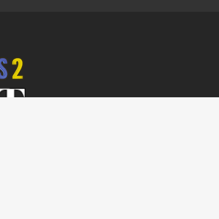
z Anett
tási