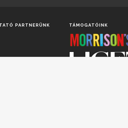
TATÓ PARTNERÜNK
TÁMOGATÓINK
Elsődleges utaztató partnerünk a
Tours Utazási Iroda Kft. Nyilvántar
szám: R-01365