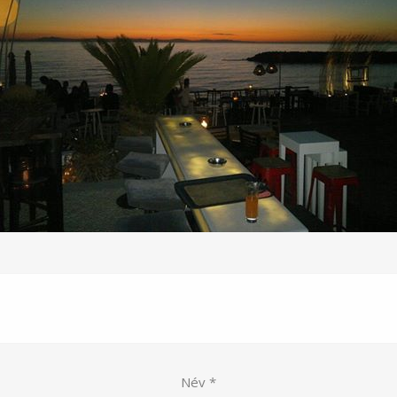
Név
*