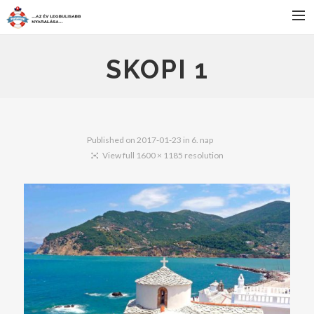
FŐOLDAL
SKOPI 1
SZÁLLÁS
BULIK
PROGRAMOK
Published on
2017-01-23
in
6. nap
View full 1600 × 1185 resolution
JELENTKEZÉS
HÍREK
KAPCSOLAT
SEARCH