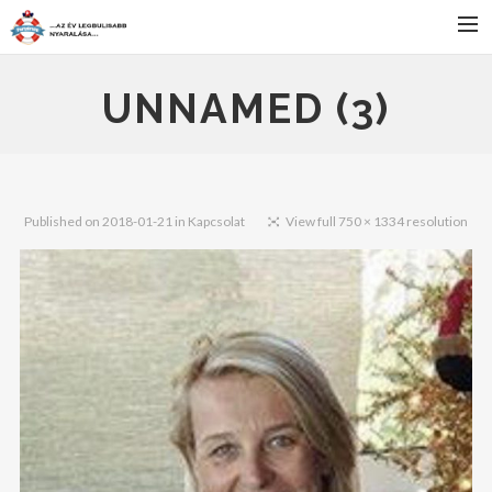
FŐOLDAL
UNNAMED (3)
SZÁLLÁS
BULIK
PROGRAMOK
Published on
2018-01-21
in
Kapcsolat
View full 750 × 1334 resolution
JELENTKEZÉS
HÍREK
KAPCSOLAT
SEARCH