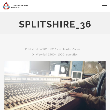
FŐOLDAL
SPLITSHIRE_36
SZÁLLÁS
BULIK
PROGRAMOK
Published on
2015-02-19
in
Header Zoom
View full 1500 × 1000 resolution
JELENTKEZÉS
HÍREK
KAPCSOLAT
SEARCH