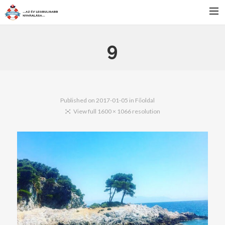
FŐOLDAL
9
SZÁLLÁS
BULIK
PROGRAMOK
Published on
2017-01-05
in
Főoldal
View full 1600 × 1066 resolution
JELENTKEZÉS
HÍREK
KAPCSOLAT
SEARCH