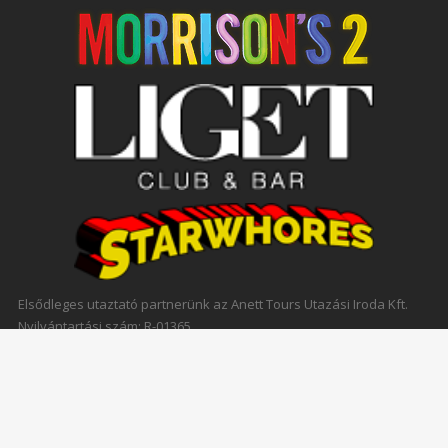
Elsődleges utaztató partnerünk az Anett Tours Utazási Iroda Kft.
Nyilvántartási szám: R-01365
Főoldal
Szállás
Bulik
Programok
Jelentkezés
Hírek
Kapcsolat