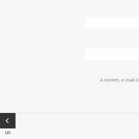
A nevem, e-mail 
←
Previo
us