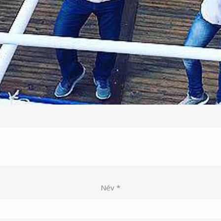
Név
*