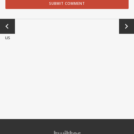
←
Next
Previo
→
us