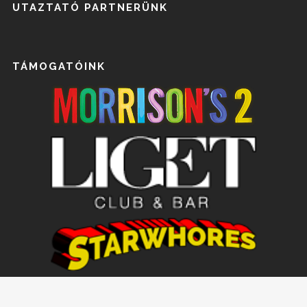
UTAZTATÓ PARTNERÜNK
TÁMOGATÓINK
Elsődleges utaztató partnerünk az Anett Tours Utazási Iroda Kft.
Nyilvántartási szám: R-01365