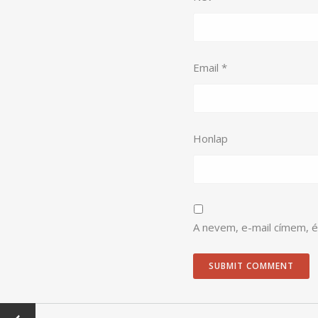
Email
*
Honlap
A nevem, e-mail címem,
←