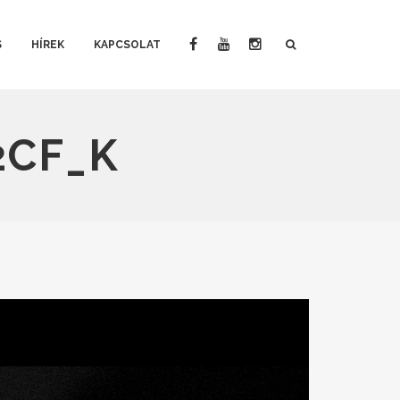
S
HÍREK
KAPCSOLAT
2CF_K