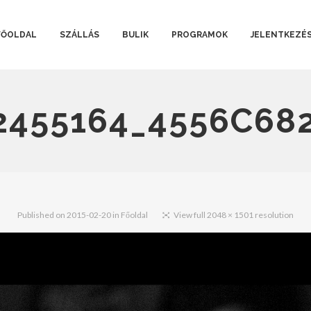
FŐOLDAL
SZÁLLÁS
BULIK
PROGRAMOK
JELENTKEZÉ
2455164_4556C68
Published on
2015-02-20
in
Főoldal
View full 2048 × 1501 resolution