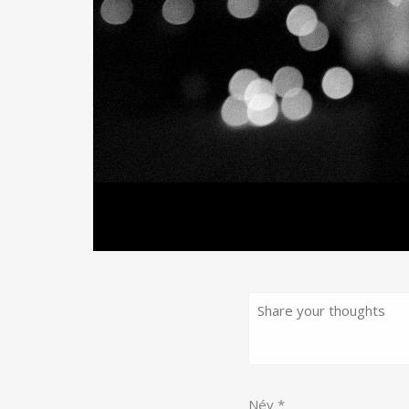
Név
*