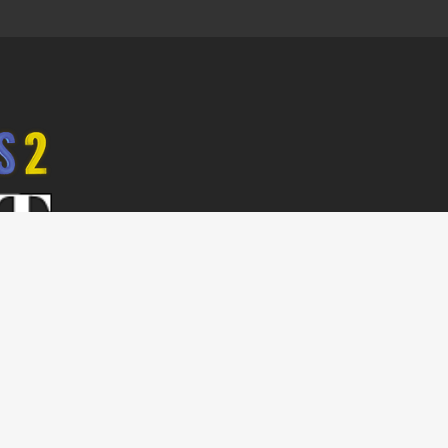
z Anett
tási