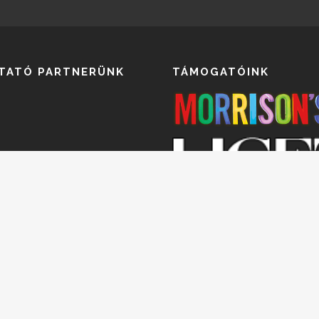
TATÓ PARTNERÜNK
TÁMOGATÓINK
Elsődleges utaztató partnerünk a
Tours Utazási Iroda Kft. Nyilvántar
szám: R-01365