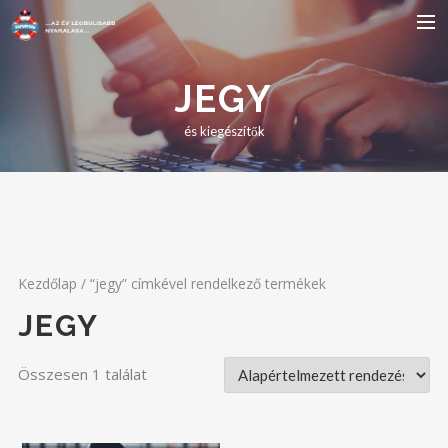
FŐOLDAL
JEGY
SZÁLLÁS
és kiegészítők
BULIK
PROGRAMOK
JELENTKEZÉS
HÍREK
Kezdőlap
/ “jegy” címkével rendelkező termékek
KAPCSOLAT
JEGY
Összesen 1 találat
SEARCH