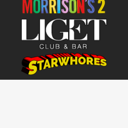
Elsődleges utaztató partnerünk az Anett Tours Utazási Iroda Kft.
Nyilvántartási szám: R-01365
Főoldal
Szállás
Bulik
Programok
Jelentkezés
Hírek
Kapcsolat