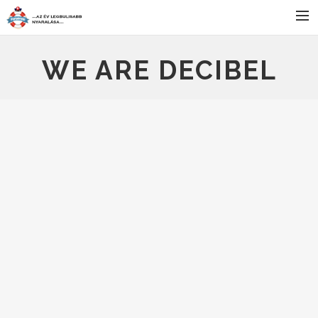
FŐOLDAL
WE ARE DECIBEL
SZÁLLÁS
BULIK
PROGRAMOK
JELENTKEZÉS
HÍREK
KAPCSOLAT
SEARCH