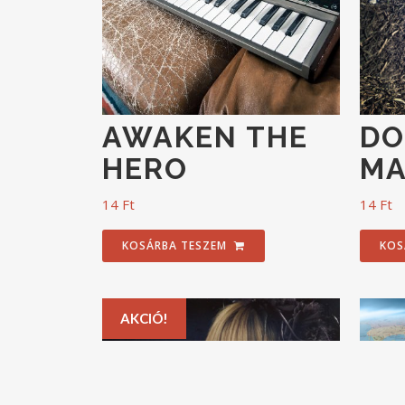
AWAKEN THE
DO
HERO
MA
14
Ft
14
Ft
KOSÁRBA TESZEM
KOS
AKCIÓ!