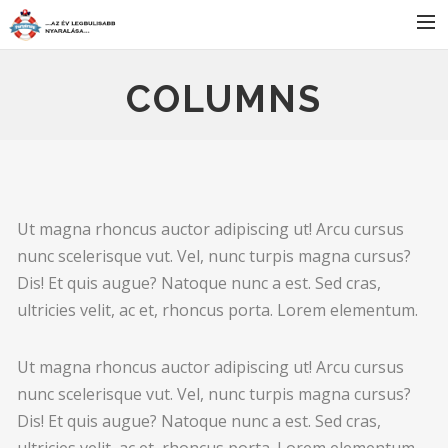
FŐOLDAL
COLUMNS
SZÁLLÁS
BULIK
PROGRAMOK
JELENTKEZÉS
Ut magna rhoncus auctor adipiscing ut! Arcu cursus
nunc scelerisque vut. Vel, nunc turpis magna cursus?
HÍREK
Dis! Et quis augue? Natoque nunc a est. Sed cras,
KAPCSOLAT
ultricies velit, ac et, rhoncus porta. Lorem elementum.
Ut magna rhoncus auctor adipiscing ut! Arcu cursus
SEARCH
nunc scelerisque vut. Vel, nunc turpis magna cursus?
Dis! Et quis augue? Natoque nunc a est. Sed cras,
ultricies velit, ac et, rhoncus porta. Lorem elementum.