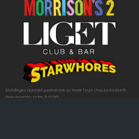
Elsődleges utaztató partnerünk az Anett Tours Utazási Iroda Kft.
Nyilvántartási szám: R-01365
Főoldal
Szállás
Bulik
Programok
Jelentkezés
Hírek
Kapcsolat