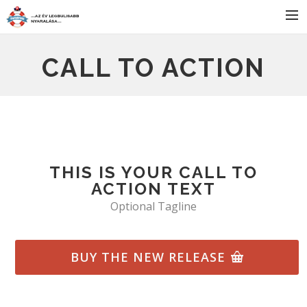
FŐOLDAL
CALL TO ACTION
SZÁLLÁS
BULIK
PROGRAMOK
JELENTKEZÉS
THIS IS YOUR CALL TO
HÍREK
ACTION TEXT
KAPCSOLAT
Optional Tagline
BUY THE NEW RELEASE
SEARCH