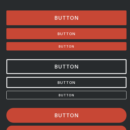
BUTTON
BUTTON
BUTTON
BUTTON
BUTTON
BUTTON
BUTTON