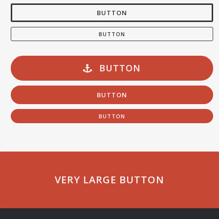
BUTTON
BUTTON
BUTTON
BUTTON
BUTTON
VERY LARGE BUTTON